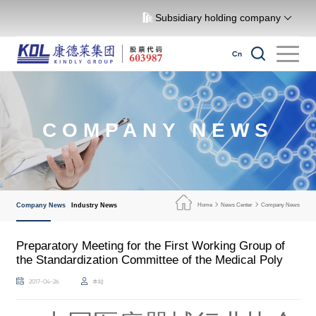
Subsidiary holding company
Cn
COMPANY NEWS
Company News
Industry News
Home
News Center
Company News
Preparatory Meeting for the First Working Group of
the Standardization Committee of the Medical Poly
2017-04-26
本站